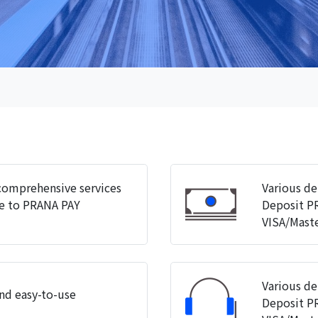
 comprehensive services
Various de
de to PRANA PAY
Deposit P
VISA/Maste
Various de
nd easy-to-use
Deposit P