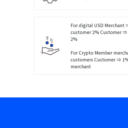
For digital USD Merchant ⇒
customer 2% Customer ⇒ M
2%
For Crypto Member merchan
customers Customer ⇒ 1% 
merchant