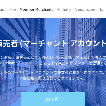
ard
Fee
Member Merchants
Affiliate
Announcements
販売者 (マーチャント アカウント
ントを開設することで、PRANA PAYを支払い方法として導入
の Merchant アカウントでさまざまな支払いオプションを管理で
1 つのマーチャント アカウントで複数の通貨を管理できます。
※会社名で振り込むことはできません。
口座を開く