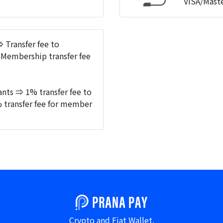
VISA/Maste
 Transfer fee to
embership transfer fee
ts ⇒ 1% transfer fee to
transfer fee for member
Crypto and Fiat Wallet.